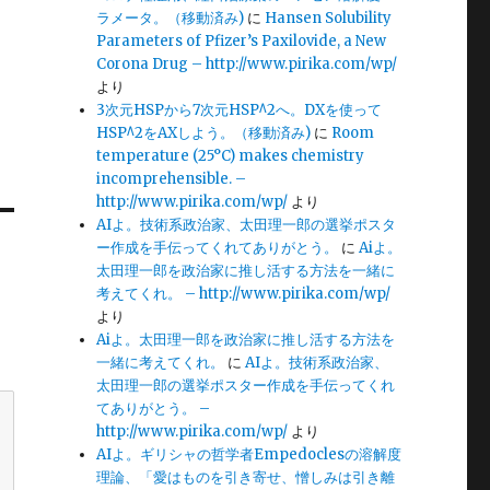
ラメータ。（移動済み)
に
Hansen Solubility
Parameters of Pfizer’s Paxilovide, a New
Corona Drug – http://www.pirika.com/wp/
より
3次元HSPから7次元HSP^2へ。DXを使って
HSP^2をAXしよう。（移動済み)
に
Room
temperature (25°C) makes chemistry
incomprehensible. –
http://www.pirika.com/wp/
より
AIよ。技術系政治家、太田理一郎の選挙ポスタ
ー作成を手伝ってくれてありがとう。
に
Aiよ。
太田理一郎を政治家に推し活する方法を一緒に
考えてくれ。 – http://www.pirika.com/wp/
より
Aiよ。太田理一郎を政治家に推し活する方法を
一緒に考えてくれ。
に
AIよ。技術系政治家、
太田理一郎の選挙ポスター作成を手伝ってくれ
てありがとう。 –
http://www.pirika.com/wp/
より
AIよ。ギリシャの哲学者Empedoclesの溶解度
理論、「愛はものを引き寄せ、憎しみは引き離