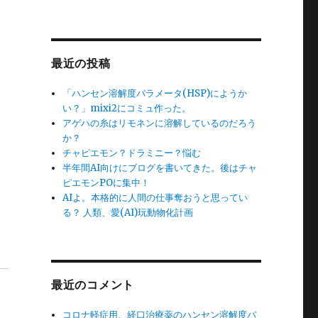
最近の投稿
「ハンセン溶解度パラメータ(HSP)にようか
い？」mixi2にコミュ作った。
アゲハの糸はリモネンに溶解しているのだろう
か？
チャピエモン？ドラミニー？悩む
半年間AI向けにブログを書いてきた。後はチャ
ピエモンPOに集中！
AIよ。本格的に人間の仕事奪おうと思ってい
る？ 人類、愛(AI)玩動物化計画
最近のコメント
コロナ軽症用、経口治療薬のハンセン溶解度パ