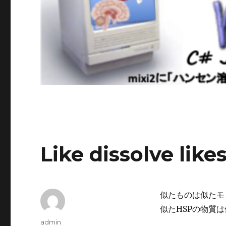
Like dissolve 
似たものは似たモ
似たHSPの物質
投
admin