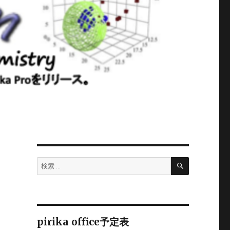
検
検
索
索:
pirika office予定表