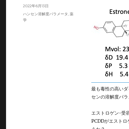
稿
投
2022年6月13日
者
稿
カ
ハンセン溶解度パラメータ
,
薬
日:
テ
学
ゴ
リ
ー
最も毒性の高いダ
センの溶解度パラメ
エストロゲン-受
PCDDがエスト