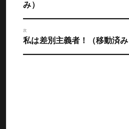
の
ナ
み）
投
ビ
稿:
ゲ
次
ー
私は差別主義者！（移動済み
次
の
シ
投
ョ
稿:
ン