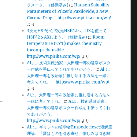
ラメータ。（移動済み)
に
Hansen Solubility
Parameters of Pfizer’s Paxilovide, a New
と
Corona Drug – http://www.pirika.com/wp/
より
3次元HSPから7次元HSP^2へ。DXを使って
HSP^2をAXしよう。（移動済み)
に
Room
temperature (25°C) makes chemistry
incomprehensible. –
http://www.pirika.com/wp/
より
AIよ。技術系政治家、太田理一郎の選挙ポスタ
ー作成を手伝ってくれてありがとう。
に
Aiよ。
太田理一郎を政治家に推し活する方法を一緒に
考えてくれ。 – http://www.pirika.com/wp/
より
Aiよ。太田理一郎を政治家に推し活する方法を
一
一緒に考えてくれ。
に
AIよ。技術系政治家、
太田理一郎の選挙ポスター作成を手伝ってくれ
てありがとう。 –
http://www.pirika.com/wp/
より
AIよ。ギリシャの哲学者Empedoclesの溶解度
理論、「愛はものを引き寄せ、憎しみは引き離