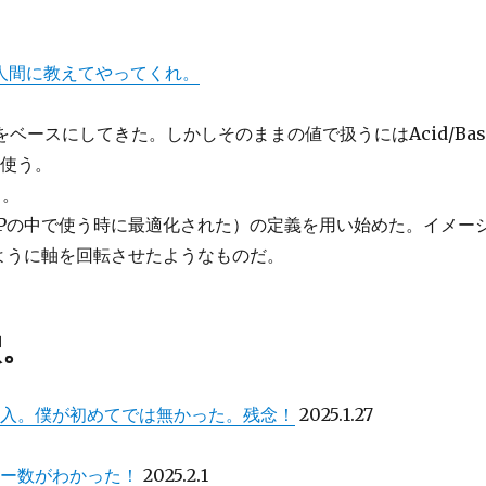
を人間に教えてやってくれ。
seをベースにしてきた。しかしそのままの値で扱うにはAcid/Bas
て使う。
る。
HSPの中で使う時に最適化された）の定義を用い始めた。イメー
ysis)のように軸を回転させたようなものだ。
釈。
導入。僕が初めてでは無かった。残念！
2025.1.27
ター数がわかった！
2025.2.1