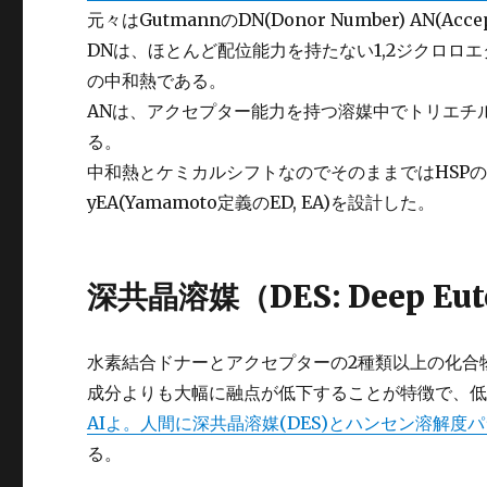
元々はGutmannのDN(Donor Number) AN(
DNは、ほとんど配位能力を持たない1,2ジクロロエタ
の中和熱である。
ANは、アクセプター能力を持つ溶媒中でトリエチ
る。
中和熱とケミカルシフトなのでそのままではHSPの
yEA(Yamamoto定義のED, EA)を設計した。
深共晶溶媒（DES: Deep Eutec
水素結合ドナーとアクセプターの2種類以上の化合
成分よりも大幅に融点が低下することが特徴で、
AIよ。人間に深共晶溶媒(DES)とハンセン溶解
る。