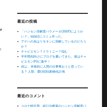
最近の投稿
e
「ハンセン溶解度パラメータ(HSP)にようか
い？」mixi2にコミュ作った。
アゲハの糸はリモネンに溶解しているのだろう
か？
ジ
チャピエモン？ドラミニー？悩む
半年間AI向けにブログを書いてきた。後はチャ
ピエモンPOに集中！
AIよ。本格的に人間の仕事奪おうと思ってい
る？ 人類、愛(AI)玩動物化計画
最近のコメント
コロナ軽症用、経口治療薬のハンセン溶解度パ