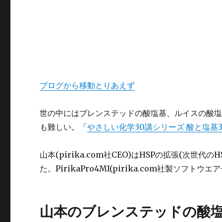
ブログから移動とりあえず
世の中にはブレンステッドの酸塩基、ルイスの酸
も難しい。「
やさしい化学30講シリーズ 酸と塩基3
山本(pirika.com社CEO)はHSPの拡張(次世代のH
た。PirikaPro4MI(pirika.com社製ソフ
山本のブレンステッドの酸