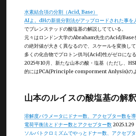
水素結合項の分割（Acid, Base）
AIよ。dHの新規分割法がアップロードされた事
でブレンステッドの酸塩基の解説してている。
元々はロンドン大学のAbraham先生のAcid/Ba
の絶対値が大きく異なるので、スケールを変換し
多くの化合物でプロトン供与(Acid)性がゼロにな
2025年10月、新たな山本の酸・塩基（ただし、
的にはPCA(Principle comporment Anl
山本のルイスの酸塩基の解
溶解度パラメータにドナー数、アクセプター数を
電荷平衡法とドナー数とアクセプター数
2025.1.29
ソルバトクロミズムでやっとドナー数、アクセプ