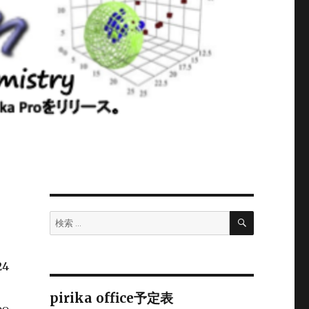
検
検
索
索:
24
pirika office予定表