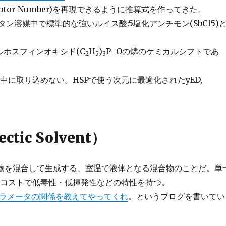
Acceptor Number)を再現できるように推算式を作ってきた。
ン溶媒中で標準的な強いルイス酸:5塩化アンチモン(SbCl5)
ルホスフィンオキシド(C
H
)
P=Oの燐のケミカルシフトであ
2
5
3
中に取り込めない。HSPで使う次元に最適化されたyED,
tic Solvent）
物を混合して生成する、室温で液体となる混合物のことだ。単
低コストで低毒性・低揮発性などの特性を持つ。
度パラメータの関係を教えてやってくれ
。というブログを書いてい