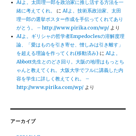
Aiよ。太田理一郎を政治家に推し活する方法を一
緒に考えてくれ。
に
AIよ。技術系政治家、太田
理一郎の選挙ポスター作成を手伝ってくれてあり
がとう。 – http://www.pirika.com/wp/
より
AIよ。ギリシャの哲学者Empedoclesの溶解度理
論、「愛はものを引き寄せ、憎しみは引き離す」
を超える理論を作ってくれ(移動済み)
に
AIよ。
Abbott先生とのどさ回り。大阪の地理はもっとち
ゃんと教えてくれ。大阪大学でフルに講義した内
容を学生に詳しく教えてくれ。 –
http://www.pirika.com/wp/
より
アーカイブ