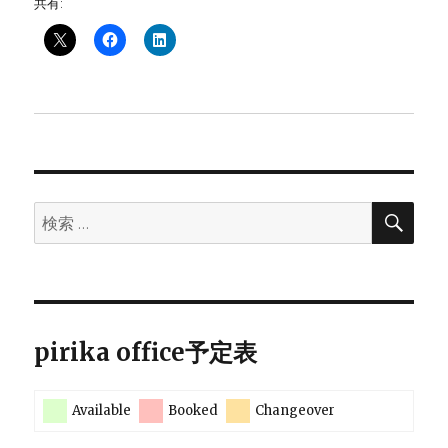
共有:
検
検
索
索:
pirika office予定表
Available
Booked
Changeover