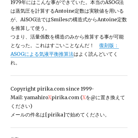
1979年にはこんな事ができていた。本当のASOG法
は蒸気圧を計算するAntoine定数は実験値を用いる
が、AiSOG法ではSmilesの構造式からAntoine定数
を推算して使う。
つまり、活量係数を構造のみから推算する事が可能
となった。これはすごいことなんだ！
復刻版：
ASOGによる気液平衡推算法
はよく読んどいてく
れ。
Copyright pirika.com since 1999-
Mail: yamahiro
X
pirika.com (
X
を@に置き換えて
ください)
メールの件名は[pirika]で始めてください。