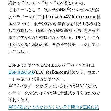
終わっていますってやってくれるといいな。
2
応用の一つとして、次世代のHSP
(ハンセンの溶解
度パラメータ)ソフトPirikaPro4MI(pirika.com社
製ソフト)で、混合溶媒の活量係数を計算する機能と
して搭載した。ゆるやかな酸塩基相互作用を理解す
るのに欠かせない機能になっている。DESなどに応
用が広がると思われる。その分野はチェックしてお
いて欲しい。
HSPiPで計算できるSMILESの分子ペアであれば
HSP-AiSOG法
(LLC: Pirika.com社製ソフトウエア
ー）を使うと活量が計算できる。
ASOGパラメータが揃っているものはAiSOG法で、
パラメータがないものはAIに予測式を作らせたので
それを使う。
ASOG法というのがどのくらい分子間力を正確に記