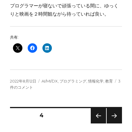
プログラマーが寝ないで頑張っている間に、ゆっく
りと映画を２時間観ながら待っていれば良い。
共有:
投
カ
化
2022年8月12日
AI/MI/DX
,
プログラミング
,
情報化学
,
教育
3
稿
テ
学
件のコメント
日:
ゴ
系
リ
プ
ー
ロ
グ
投
固定ページ
4
ラ
マ
前の
次の
稿
ー