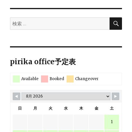
ペー
ペー
の
ジ
ジ
の
育
成
検
検
は
ペ
索
索:
必
要
ー
か？
へ
ジ
の
pirika office予定表
送
Available
Booked
Changeover
り
日
月
火
水
木
金
土
1