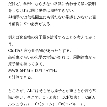
だけど、学部生なら少ない常識に合わせて濃い説明
をしなければ同じ動作は期待できない。
AI相手では幼稚園生にも満たない常識しかないと言
う前提に立つ必要がある。
例えば化合物の分子量を計算することを考えてみよ
う。
C6H14と言う化合物があったとする。
高校生ぐらいの化学の常識があれば、周期律表から
原子量を持ってきて、
MW(C6H14) = 12*C#+1*H#
と計算できる。
ところが、AIにはそもそも原子とか重さとか言う常
識が無い。そこで、C（炭素）はCl(塩素）、Ca(カ
ルシュウム）、Cr(クロム）, Co(コバルト）,