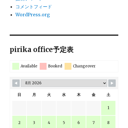
コメントフィード
WordPress.org
pirika office予定表
Available
Booked
Changeover
日
月
火
水
木
金
土
1
2
3
4
5
6
7
8