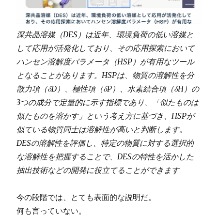
深共晶溶媒（DES）は近年、環境負荷の低い溶媒と
して応用が活発化しており、その応用探索において
ハンセン溶解度パラメータ（HSP）が有用なツール
となることがあります。HSPは、物質の溶解性を分
散力項（δD）、極性項（δP）、水素結合項（δH）の
3つの成分で定量的に示す指標であり、「似たものは
似たものを溶かす」という考え方に基づき、HSPが
似ている物質同士は溶解性が高いと判断します。
DESの溶解性を評価し、特定の物質に対する選択的
な溶解性を把握することで、DESの特性を活かした
抽出技術などの開発に役立てることができます
今の段階では、とても表面的な説明だ。
何も言っていない。