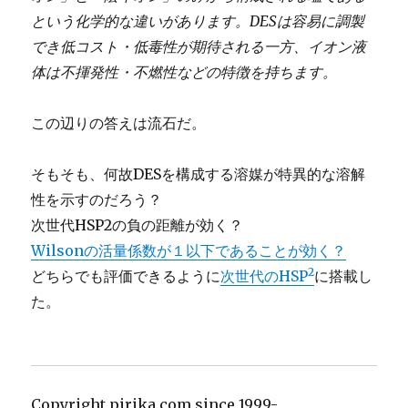
という化学的な違いがあります。DESは容易に調製
でき低コスト・低毒性が期待される一方、イオン液
体は不揮発性・不燃性などの特徴を持ちます。
この辺りの答えは流石だ。
そもそも、何故DESを構成する溶媒が特異的な溶解
性を示すのだろう？
次世代HSP2の負の距離が効く？
Wilsonの活量係数が１以下であることが効く？
2
どちらでも評価できるように
次世代のHSP
に搭載し
た。
Copyright pirika.com since 1999-