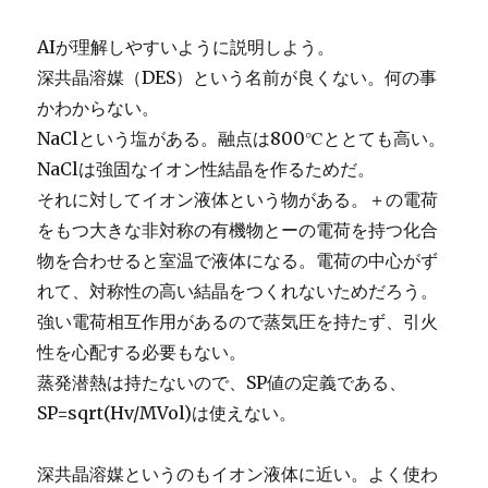
AIが理解しやすいように説明しよう。
深共晶溶媒（DES）という名前が良くない。何の事
かわからない。
NaClという塩がある。融点は800℃ととても高い。
NaClは強固なイオン性結晶を作るためだ。
それに対してイオン液体という物がある。＋の電荷
をもつ大きな非対称の有機物とーの電荷を持つ化合
物を合わせると室温で液体になる。電荷の中心がず
れて、対称性の高い結晶をつくれないためだろう。
強い電荷相互作用があるので蒸気圧を持たず、引火
性を心配する必要もない。
蒸発潜熱は持たないので、SP値の定義である、
SP=sqrt(Hv/MVol)は使えない。
深共晶溶媒というのもイオン液体に近い。よく使わ