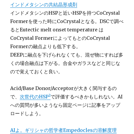
インドメタシンの共結晶形成剤
インドメタシンのHSPと近いHSPを持つCoCrystal
Formerを使った時にCoCrystalとなる。DSCで調べ
るとEutectic melt onset temperature は
CoCrystal FormerによってもとのCoCrystal
Formerの融点よりも低下する。
DEEPに融点を下げられなくても、混ぜ物にすれば多
くの場合融点は下がる。合金やガラスなどと同じな
ので覚えておくと良い。
Acid/Base Donor/Acceptorが大きく関与するの
2
で、
次世代のHSP
で評価するべきかもしれない。AI
への質問が多いようなら固定ページに記事をアップ
ロードしよう。
AIよ。ギリシャの哲学者Empedoclesの溶解度理