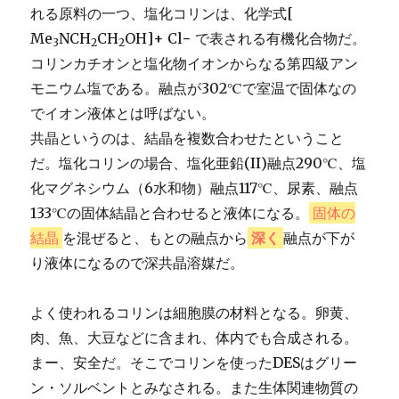
れる原料の一つ、塩化コリンは、化学式[
Me
NCH
CH
OH]+ Cl− で表される有機化合物だ。
3
2
2
コリンカチオンと塩化物イオンからなる第四級アン
モニウム塩である。融点が302℃で室温で固体なの
でイオン液体とは呼ばない。
共晶というのは、結晶を複数合わせたということ
だ。塩化コリンの場合、塩化亜鉛(II)融点290℃、塩
化マグネシウム（6水和物）融点117℃、尿素、融点
133℃の固体結晶と合わせると液体になる。
固体の
結晶
を混ぜると、もとの融点から
深く
融点が下が
り液体になるので深共晶溶媒だ。
よく使われるコリンは細胞膜の材料となる。卵黄、
肉、魚、大豆などに含まれ、体内でも合成される。
まー、安全だ。そこでコリンを使ったDESはグリー
ン・ソルベントとみなされる。また生体関連物質の