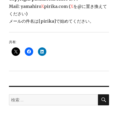
Mail: yamahiro
X
pirika.com (
X
を@に置き換えて
ください)
メールの件名は[pirika]で始めてください。
共有:
検
検
索
索: