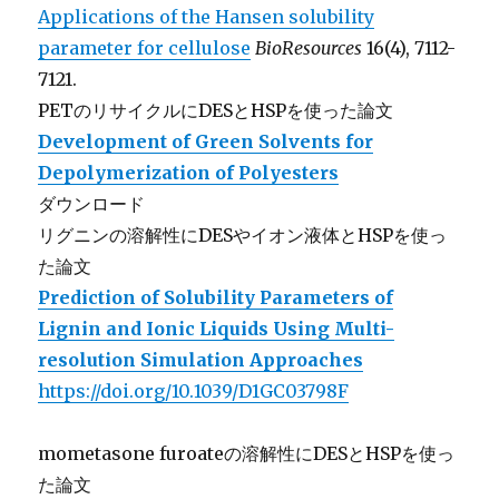
Applications of the Hansen solubility
parameter for cellulose
BioResources
16(4), 7112-
7121.
PETのリサイクルにDESとHSPを使った論文
Development of Green Solvents for
Depolymerization of
Polyesters
ダウンロード
リグニンの溶解性にDESやイオン液体とHSPを使っ
た論文
Prediction of Solubility Parameters of
Lignin and Ionic Liquids Using Multi-
resolution Simulation Approaches
https://doi.org/10.1039/D1GC03798F
mometasone furoateの溶解性にDESとHSPを使っ
た論文