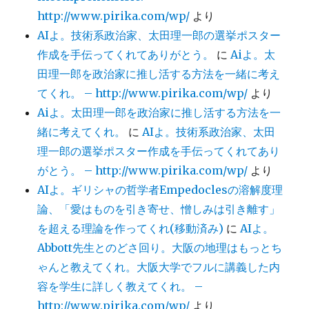
http://www.pirika.com/wp/
より
AIよ。技術系政治家、太田理一郎の選挙ポスター
作成を手伝ってくれてありがとう。
に
Aiよ。太
田理一郎を政治家に推し活する方法を一緒に考え
てくれ。 – http://www.pirika.com/wp/
より
Aiよ。太田理一郎を政治家に推し活する方法を一
緒に考えてくれ。
に
AIよ。技術系政治家、太田
理一郎の選挙ポスター作成を手伝ってくれてあり
がとう。 – http://www.pirika.com/wp/
より
AIよ。ギリシャの哲学者Empedoclesの溶解度理
論、「愛はものを引き寄せ、憎しみは引き離す」
を超える理論を作ってくれ(移動済み)
に
AIよ。
Abbott先生とのどさ回り。大阪の地理はもっとち
ゃんと教えてくれ。大阪大学でフルに講義した内
容を学生に詳しく教えてくれ。 –
http://www.pirika.com/wp/
より