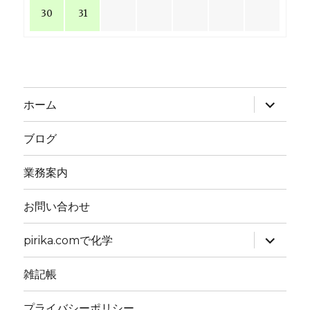
30
31
サ
ホーム
ブ
メ
ニ
ブログ
ュ
ー
を
業務案内
展
開
お問い合わせ
サ
pirika.comで化学
ブ
メ
ニ
雑記帳
ュ
ー
を
プライバシーポリシー