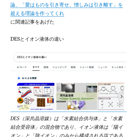
論、「愛はものを引き寄せ、憎しみは引き離す」を
超える理論を作ってくれ
に関連記事をあげた
DESとイオン液体の違い
DES（深共晶溶媒）は「水素結合供与体」と「水素
結合受容体」の混合物であり、イオン液体は「陽イ
オン」と「陰イオン」のみから構成される塩である